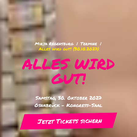
Mirja Regensburg
Termine
Alles wird gut!
(30.10.2027)
ALLES WIRD
GUT!
Samstag, 30. Oktober 2027
Osnabrück - Kongress-Saal
Jetzt Tickets sichern