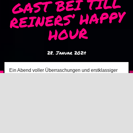
GAST BEI TILL
REINERS’ HAPPY
HOUR
28. Januar 2024
Ein Abend voller Überraschungen und erstklassiger
Unterhaltung: Im Januar 2024 war
Mirja Regensburg
zu Gast in der beliebten 3sat-Show
„Till Reiners’
Happy Hour“
. In der Berliner Kult-Sendung
präsentierte die Comedienne einen herrlich schrägen
Einblick in ihre ganz persönliche Zukunftsplanung.
Das absolute Highlight ihres Auftritts? Mirjas Traum
vom
„Leasing-Kind“
. Mit viel Humor und ihrer
typischen Leichtigkeit begeisterte sie das Publikum